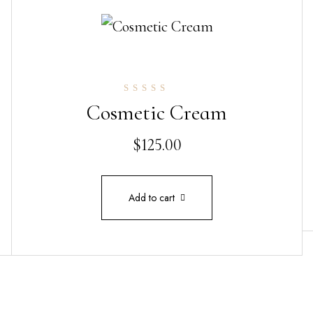
Cosmetic Cream
Rated
5.00
out of 5
$
125.00
Add to cart