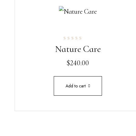
Nature Care
Rated
5.00
out of 5
$
240.00
Add to cart