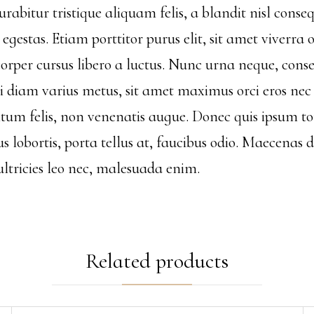
bitur tristique aliquam felis, a blandit nisl conseq
gestas. Etiam porttitor purus elit, sit amet viverra 
rper cursus libero a luctus. Nunc urna neque, conse
si diam varius metus, sit amet maximus orci eros ne
ntum felis, non venenatis augue. Donec quis ipsum tor
s lobortis, porta tellus at, faucibus odio. Maecenas
 ultricies leo nec, malesuada enim.
Related products