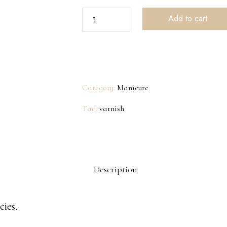
Add to cart
Category:
Manicure
Tag:
varnish
Description
ies.