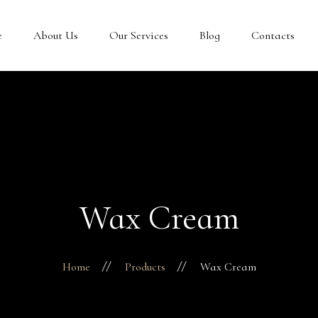
e
About Us
Our Services
Blog
Contacts
Wax Cream
Home
Products
Wax Cream